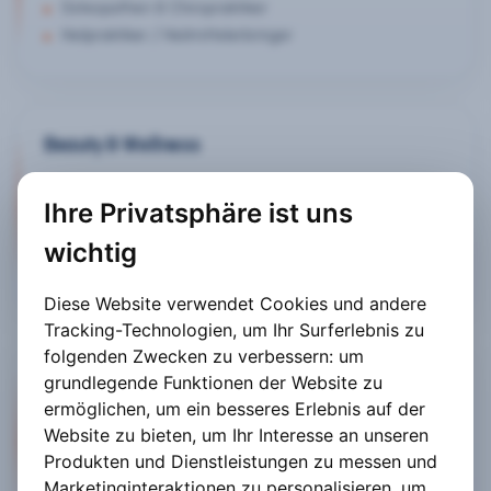
Osteopathen & Chiropraktiker
Heilpraktiker / Heilmittelerbringer
Beauty & Wellness
Friseur
Ihre Privatsphäre ist uns
Kosmetikstudio
Massage & Wellness
wichtig
Nagelstudio
Diese Website verwendet Cookies und andere
Tracking-Technologien, um Ihr Surferlebnis zu
folgenden Zwecken zu verbessern:
um
Beratung
grundlegende Funktionen der Website zu
ermöglichen
,
um ein besseres Erlebnis auf der
Unternehmensberatung
Website zu bieten
,
um Ihr Interesse an unseren
Finanzdienstleistungen
Produkten und Dienstleistungen zu messen und
Rechtsanwalt / Kanzlei
Marketinginteraktionen zu personalisieren
,
um