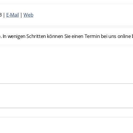
3
|
E-Mail
|
Web
n wenigen Schritten können Sie einen Termin bei uns online b