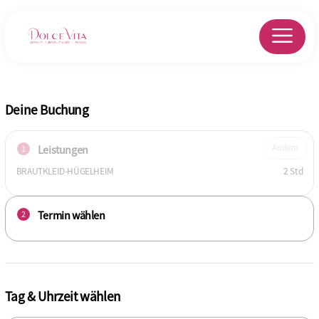
Deine Buchung
Leistungen
Ändern
1
BRAUTKLEID-HÜGELHEIM
2 Std
Termin wählen
2
Tag & Uhrzeit wählen