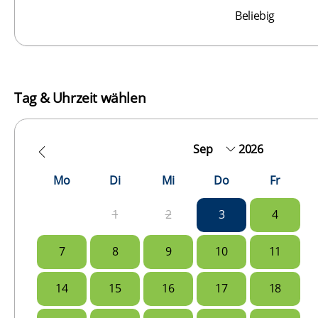
Beliebig
Tag & Uhrzeit wählen
2026
Mo
Di
Mi
Do
Fr
1
2
3
4
7
8
9
10
11
14
15
16
17
18